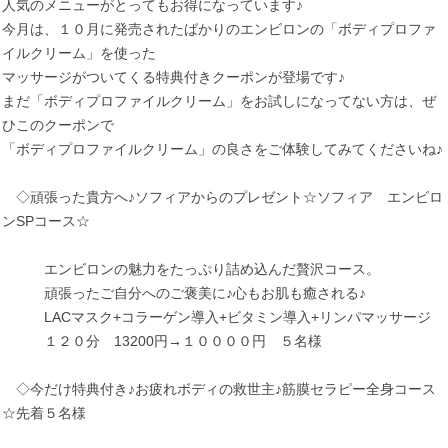
人気のメニューがとってもお得になっています♪
今月は、１０月に発売されたばかりのエンビロンの「ボディプロファ
イルクリーム」を使った
マッサージがついてくる特典付きクーポンが登場です♪
まだ「ボディプロファイルクリーム」をお試しになってない方は、ぜ
ひこのクーポンで
「ボディプロファイルクリーム」の良さをご体験してみてくださいね♪
◇頑張った貴方へ♪ソフィアからのプレゼント☆ソフィア エンビロ
ンSPコース☆
エンビロンの魅力をたっぷり詰め込んだ贅沢コース。
頑張ったご自分へのご褒美に♪心もお肌も癒される♪
LACマスク+コラーゲン導入+ビタミン導入+リンパマッサージ
１２０分 13200円→１００００円 ５名様
◇今だけ特典付き♪お疲れボディの救世主♪筋膜セラピー全身コース
☆先着５名様