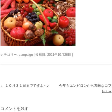
カテゴリー:
campaign
| 投稿日:
2021年10月26日
|
投
←
１０月３１日までですよ～♪
今年もエンビロンから素敵なコフ
稿
レ♪
→
ナ
ビ
ゲ
コメントを残す