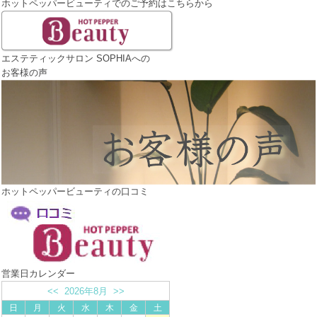
ホットペッパービューティでのご予約はこちらから
エステティックサロン SOPHIAへの
お客様の声
ホットペッパービューティの口コミ
営業日カレンダー
<<
2026年8月
>>
日
月
火
水
木
金
土