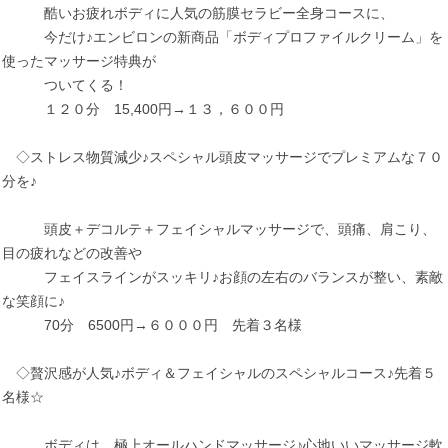
酷いお疲れボディに人気の筋膜セラビー全身コースに、
今だけ♪エンビロンの新商品「ボディプロファイルクリーム」を
使ったマッサージ特典が
ついてくる！
１２０分 15,400円→１３，６００円
◇ストレス物質減少♪スペシャル頭皮マッサージでプレミアムな７０
分を♪
頭皮＋デコルテ＋フェイシャルマッサージで、頭痛、肩こり、
目の疲れなどの改善や
フェイスラインがスッキリ♪お顔の左右のバランスが整い、素敵
な笑顔に♪
70分 6500円→６０００円 先着３名様
◇贅沢感が人気♪ボディ＆フェイシャルのスペシャルコース♪先着５
名様☆
ボディは、極上オールハンドマッサージ♪心地いいマッサージ軟