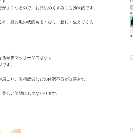
ます。
住
がよくなるので、お顔肌のくすみにも効果的です。
S
と、髪の毛の状態もよくなり、新しく生えてくる
。
S
る頭皮マッサージではなく、
L
ジです。
肩こり、眼精疲労などの体調不良が改善され、
美しい笑顔にもつながります♪
L