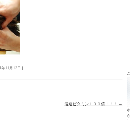
21年11月12日
|
浸透ビタミン１００倍！！！
→