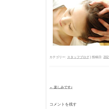
カテゴリー:
スタッフブログ
| 投稿日:
20
投
←
楽しみです♪
稿
ナ
ビ
コメントを残す
ゲ