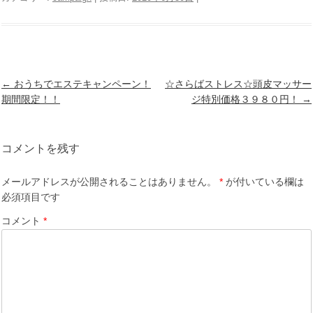
投
←
おうちでエステキャンペーン！
☆さらばストレス☆頭皮マッサー
稿
期間限定！！
ジ特別価格３９８０円！
→
ナ
ビ
ゲ
コメントを残す
ー
シ
メールアドレスが公開されることはありません。
*
が付いている欄は
ョ
必須項目です
ン
コメント
*