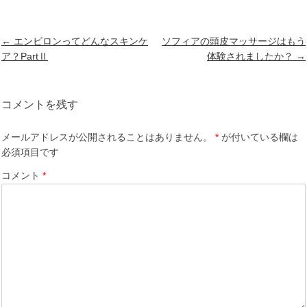
投
←
エンビロンってどんなスキンケ
ソフィアの頭皮マッサージはもう
稿
ア？PartⅡ
体験されましたか？
→
ナ
ビ
ゲ
コメントを残す
ー
シ
メールアドレスが公開されることはありません。
*
が付いている欄は
ョ
必須項目です
ン
コメント
*