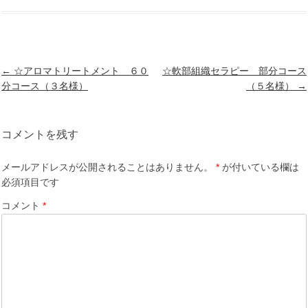
投
←
☆アロマトリートメント ６０
☆軟部組織セラピー 部分コース
稿
分コース（３名様）
（５名様）
→
ナ
ビ
ゲ
コメントを残す
ー
シ
メールアドレスが公開されることはありません。
*
が付いている欄は
ョ
必須項目です
ン
コメント
*